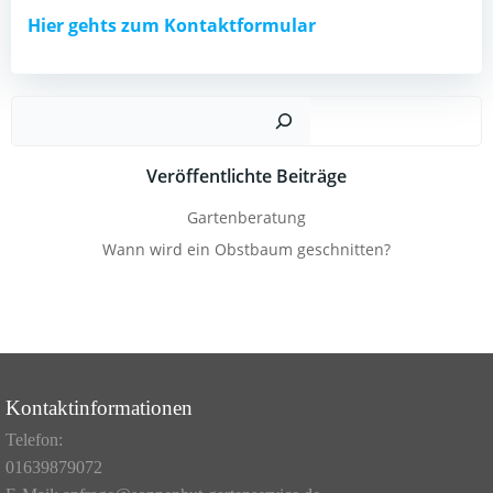
Hier gehts zum Kontaktformular
Such
Veröffentlichte Beiträge
Gartenberatung
Wann wird ein Obstbaum geschnitten?
Kontaktinformationen
Telefon:
01639879072